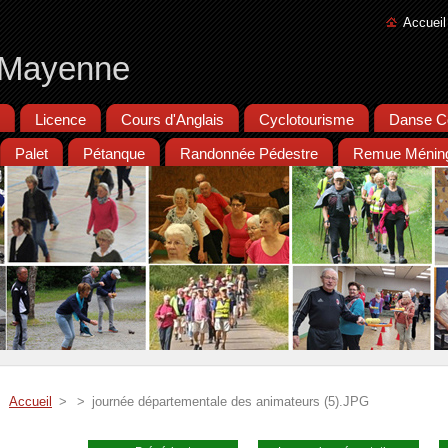
Accueil
e Mayenne
Licence
Cours d'Anglais
Cyclotourisme
Danse C
Palet
Pétanque
Randonnée Pédestre
Remue Ménin
Accueil
>
>
journée départementale des animateurs (5).JPG