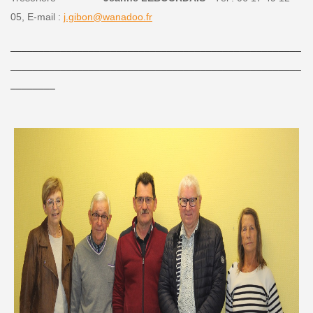
05, E-mail :
j.gibon@wanadoo.fr
____________________________________________________
____________________________________________________
________