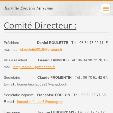
Retraite Sportive Mayenne
Comité Directeur :
Président
Daniel ROULETTE
- Tél : 06 84 78 99 11, E-
mail :
daniel.roulette0018@orange.fr
Vice-Président
Gérard TANNIOU
- Tél : 06 34 98 72 78, E-
mail :
adfg-tanniou@wanadoo.fr
Secrétaire
Claude FROMENTIN
- Tél : 06 70 51 42 67,
E-mail : fromentin.claude2@wanadoo.fr
Secrétaire Adjointe
Françoise FOULON
- Tél : 06 32 55 71 68,
E-mail :
francoise.foulon3@orange.fr
Trésorière
Jeanne LEBOURDAIS
- Tél : 06 17 49 12