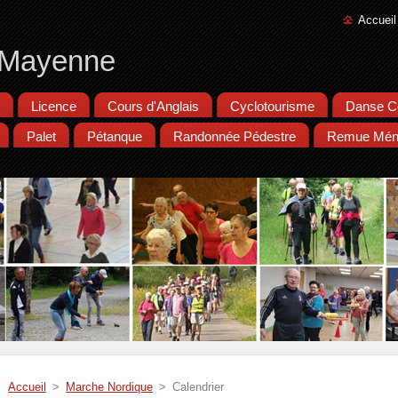
Accueil
e Mayenne
Licence
Cours d'Anglais
Cyclotourisme
Danse C
Palet
Pétanque
Randonnée Pédestre
Remue Mén
Accueil
>
Marche Nordique
>
Calendrier