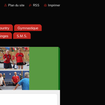
Plan du site
RSS
Imprimer
ountry
Gymnastique
inges
S.M.S.